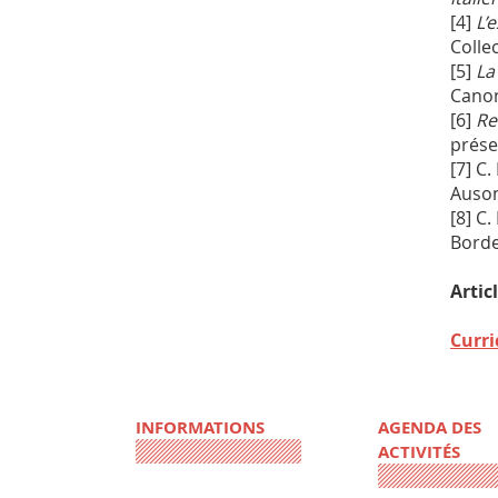
[4]
L’
Collec
[5]
La
Canon
[6]
Re
prése
[7] C.
Auson
[8] C.
Borde
Artic
Curri
INFORMATIONS
AGENDA DES
ACTIVITÉS