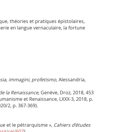
ique, théories et pratiques épistolaires,
merie en langue vernaculaire, la fortune
sia, immagini, profetismo
, Alessandria,
 de la Renaissance
, Genève, Droz, 2018, 453
Humanisme et Renaissance, LXXX-3, 2018, p.
20/2, p. 367-369).
que et le pétrarquisme »,
Cahiers d’études
org/cei/607
)