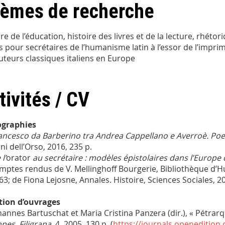
èmes de recherche
re de l’éducation, histoire des livres et de la lecture, rhétor
és pour secrétaires de l’humanisme latin à l’essor de l’impri
uteurs classiques italiens en Europe
tivités / CV
graphies
ancesco da Barberino tra Andrea Cappellano e Averroè. Poe
ni dell’Orso, 2016, 235 p.
l’
orator
au secrétaire : modèles épistolaires dans l’Europe
omptes rendus de V. Mellinghoff Bourgerie, Bibliothèque d’
63; de Fiona Lejosne, Annales. Histoire, Sciences Sociales, 20
tion d’ouvrages
ohannes Bartuschat et Maria Cristina Panzera (dir.), « Pétrar
nnes. Filigrana
, 4, 2005, 130 p. (
https://journals.openedition.