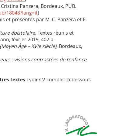
a Cristina Panzera, Bordeaux, PUB,
ub/18048?lang=it
)
nis et présentés par M. C. Panzera et E.
iture épistolair
e, Textes réunis et
ann, février 2019, 402 p.
(Moyen Âge – XVIe siècle)
, Bordeaux,
eurs : visions contrastées de l’enfance
,
tres textes :
voir CV complet ci-dessous