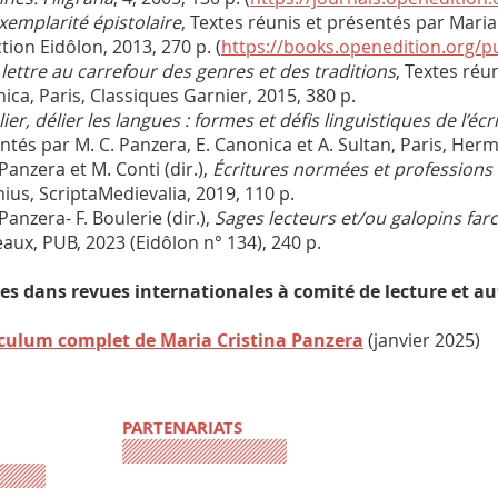
exemplarité épistolaire
, Textes réunis et présentés par Mari
tion Eidôlon, 2013, 270 p. (
https://books.openedition.org/p
 lettre au carrefour des genres et des traditions
, Textes réu
ica, Paris, Classiques Garnier, 2015, 380 p.
lier, délier les langues : formes et défis linguistiques de l’écr
ntés par M. C. Panzera, E. Canonica et A. Sultan, Paris, Herm
 Panzera et M. Conti (dir.),
Écritures normées et professions 
ius, ScriptaMedievalia, 2019, 110 p.
 Panzera- F. Boulerie (dir.),
Sages lecteurs et/ou galopins farc
aux, PUB, 2023 (Eidôlon n° 134), 240 p.
les dans revues internationales à comité de lecture et au
culum complet de Maria Cristina Panzera
(janvier 2025)
PARTENARIATS