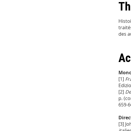
Th
Histoi
trait
des a
Ac
Mono
[1]
Fr
Edizio
[2]
De 
p. (c
659-6
Direc
[3] J
italie