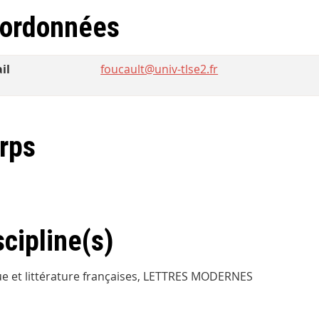
ordonnées
il
foucault@univ-tlse2.fr
rps
scipline(s)
e et littérature françaises, LETTRES MODERNES