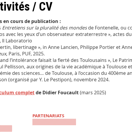
tivités / CV
s en cours de publication :
s
Entretiens sur la pluralité des mondes
de Fontenelle, ou c
s avec les yeux d’un observateur extraterrestre », actes d
, Il Laboratorio
bertin, libertinage », in Anne Lancien, Philippe Portier et Ann
eux,
Paris, PUF, 2025.
and l’intolérance faisait la fierté des Toulousains », Le Patr
aul Pellisson, aux origines de la vie académique à Toulouse e
démie des sciences… de Toulouse, à l’occasion du 400ème an
sson (organisé par Y. Le Pestipon), novembre 2024.
iculum complet
de Didier Foucault
(mars 2025)
PARTENARIATS