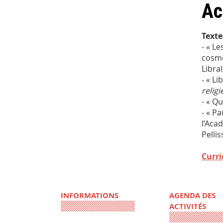
Ac
Texte
- « Le
cosmo
Libral
- « Li
religi
- « Qu
- « P
l’Aca
Pelli
Curr
INFORMATIONS
AGENDA DES
ACTIVITÉS