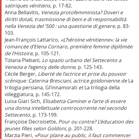
satiriques vénitiens
, p. 17-82.
Anna Bellavitis,
Venezia protofemminista? Doveri e
diritti dotali, trasmissione di beni e di responsabilità
nella Venezia del ’500 : una questione di genere
, p. 83-
103.
Jean-François Lattarico,
«L’héroïne vénitienne»: la vie
romancée d’Elena Cornaro, première femme diplômée
de l’Histoire
, p. 105-121.
Tiziana Plebani,
Lo spazio urbano del Settecento a
Venezia e l’
agency
delle donne
, p. 125-143.
Cécile Berger,
Liberté de l’actrice et prise du pouvoir
scénique: Caterina Bresciani, actrice goldonienne de
La
trilogia persiana
,
Gl’innamorati
et
La trilogia della
villeggiatura, p. 145-172.
Luisa Giari Sich,
Elisabetta Caminer e l’arte di essere
una donna intellettuale controcorrente nel secondo
Settecento
, p. 173-199.
Françoise Decroisette,
Pour ou contre? L’éducation des
jeunes filles selon Goldoni
, p. 201-228.
Marzia Pieri,
«Pour plaire au public, il faut commencer